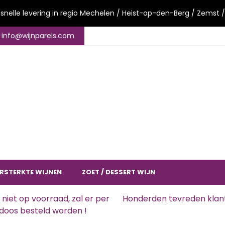
asnelle levering in regio Mechelen / Heist-op-den-Berg / Zemst /
il info@wijnparels.com
RSTERKTE WIJNEN
ZOET / DESSERT WIJN
 niet op voorraad, zal er per
Honderden tevreden klant
doos besteld worden !