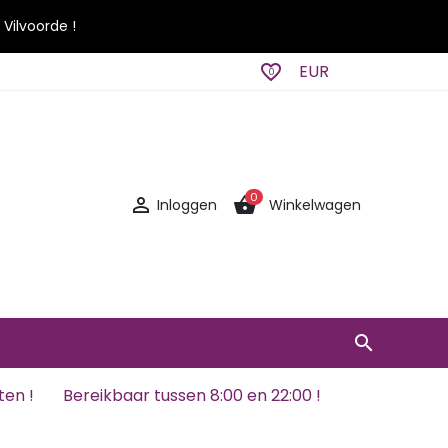
 Vilvoorde !
favorite_border
EUR
0
0

shopping_basket
Inloggen
Winkelwagen
search
en !
Bereikbaar tussen 8:00 en 22:00 !