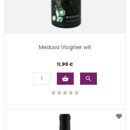
Medusa Viognier wit
Prijs
11,99 €
shopping_basket
