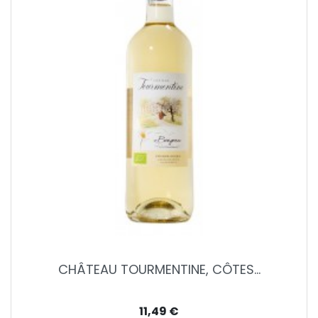
CHÂTEAU TOURMENTINE, CÔTES...
Prijs
11,49 €