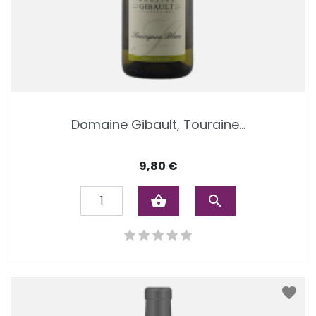
Domaine Gibault, Touraine...
Prijs
9,80 €
shopping_basket
