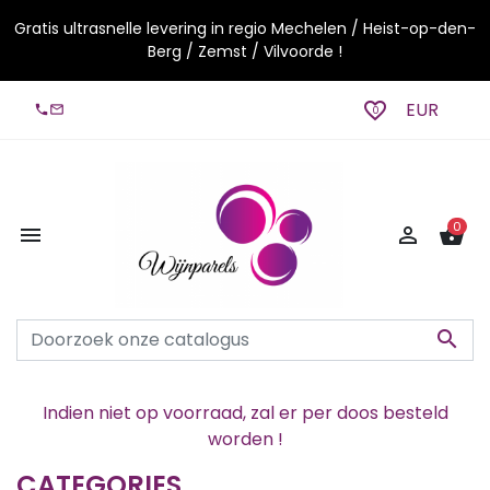
Gratis ultrasnelle levering in regio Mechelen / Heist-op-den-
Berg / Zemst / Vilvoorde !
favorite_border
EUR
local_phone
mail_outline
0
0


shopping_basket

Indien niet op voorraad, zal er per doos besteld
worden !
CATEGORIES