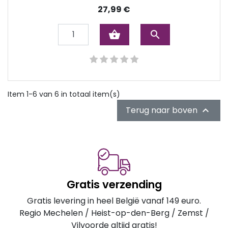
Prijs
27,99 €
shopping_basket

Item 1-6 van 6 in totaal item(s)
Terug naar boven

Gratis verzending
Gratis levering in heel België vanaf 149 euro.
Regio Mechelen / Heist-op-den-Berg / Zemst /
Vilvoorde altijd gratis!