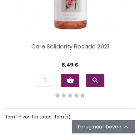
Care Solidarity Rosado 2021
Prijs
8,49 €
shopping_basket

Item 1-1 van 1 in totaal item(s)
Terug naar boven
