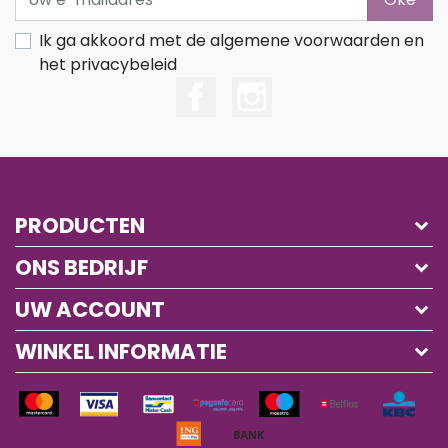
Ik ga akkoord met de algemene voorwaarden en
het privacybeleid
PRODUCTEN
ONS BEDRIJF
UW ACCOUNT
WINKEL INFORMATIE
mastercard
visa
mistercash
paysafecard
maestro
belfius
kbc
inghomepay
banktransfer