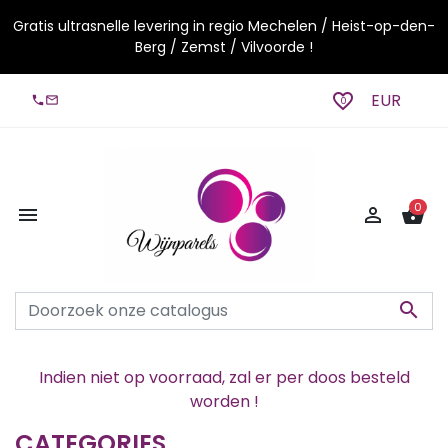
Gratis ultrasnelle levering in regio Mechelen / Heist-op-den-
Berg / Zemst / Vilvoorde !
favorite_border
EUR
local_phone
mail_outline
0
0


shopping_basket

Indien niet op voorraad, zal er per doos besteld
worden !
CATEGORIES